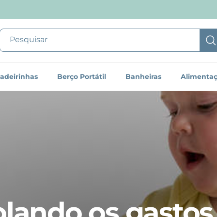
adeirinhas
Berço Portátil
Banheiras
Alimenta
olando os gastos