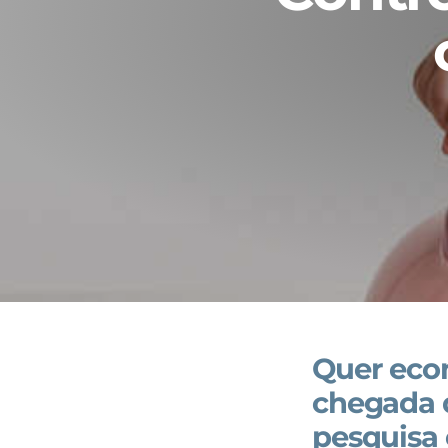
Quer econ
chegada 
pesquisa 