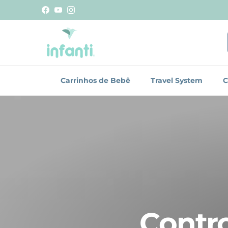
Pular para o conteúdo
Facebook
YouTube
Instagram
Carrinhos de Bebê
Travel System
C
Contr