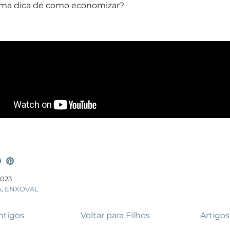
uma dica de como economizar?
2023
A
ENXOVAL
ntigos
Voltar para Filhos
Artigos