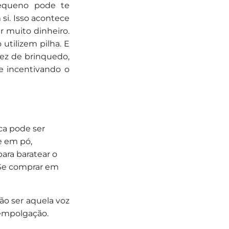
pequeno pode te
si. Isso acontece
r muito dinheiro.
utilizem pilha. E
vez de brinquedo,
e incentivando o
ca pode ser
e em pó,
ara baratear o
 Se comprar em
ão ser aquela voz
 empolgação.