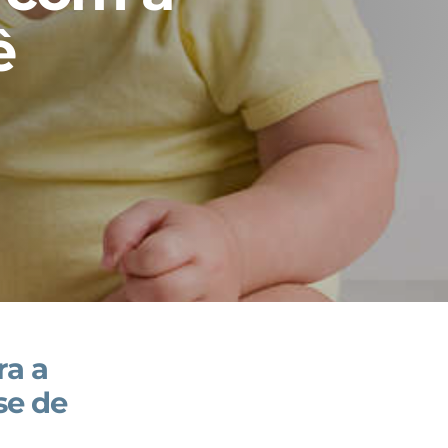
ê
ra a
se de