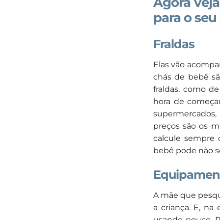
Agora veja
para o seu
Fraldas
Elas vão acompan
chás de bebê sã
fraldas, como d
hora de começar
supermercados, 
preços são os ma
calcule sempre o
bebê pode não se
Equipament
A mãe que pesqui
a criança. E, n
usando pouco. Pa