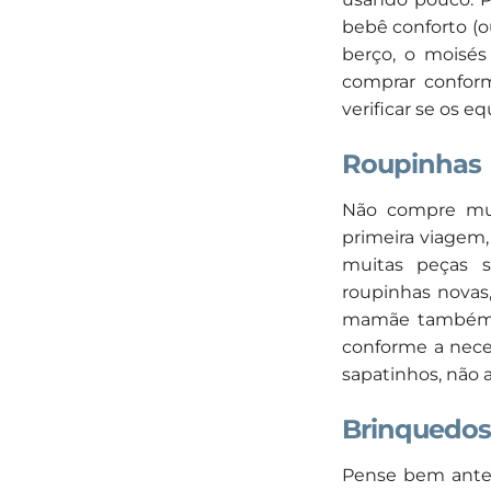
bebê conforto (o
berço, o moisés
comprar confor
verificar se os
Roupinhas
Não compre mui
primeira viagem
muitas peças 
roupinhas novas
mamãe também d
conforme a nece
sapatinhos, não 
Brinquedo
Pense bem antes 