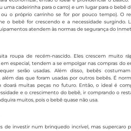
u uma cadeirinha para o carro) e um lugar para o bebê d
 ou o próprio carrinho se for por pouco tempo). O r
me o bebê for crescendo e a necessidade surgindo. 
 equipamentos atendem às normas de segurança do Inmet
ta roupa de recém-nascido. Eles crescem muito ráp
, em especial, tendem a se empolgar nas compras do en
sequer serão usadas. Além disso, bebês costumam
, além das que foram usadas por outros bebês. É norm
oará muitas peças no futuro. Então, o ideal é comp
ssidade e o crescimento do bebê, ir comprando o rest
adquira muitos, pois o bebê quase não usa.
s
de investir num brinquedo incrível, mas supercaro pa