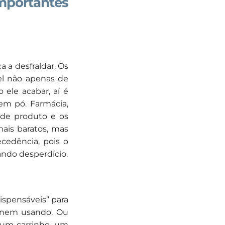
importantes
 a desfraldar. Os
el não apenas de
ele acabar, aí é
em pó. Farmácia,
 de produto e os
mais baratos, mas
ecedência, pois o
ando desperdício.
ispensáveis” para
a nem usando. Ou
: um carrinho, um