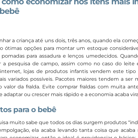
 como economizar nos itens mais 
 bebê
har a criança até uns dois, três anos, quando ela começa
o ótimas opções para montar um estoque consideráv
e pomadas para assadura e lenços umedecidos. Quando 
 a pesquisa de campo, assim como no caso do leite 
internet, lojas de produtos infantis vendem este tipo
is variados possíveis. Pacotes maiores tendem a ser 
 valor da fralda. Evite comprar fraldas com muita ant
 adaptar ou crescer mais rápido e a economia acaba vir
os para o bebê
sa muito sabe que todos os dias surgem produtos “ind
a empolgação, ela acaba levando tanta coisa que acab
ra economizar, então o ideal é providenciar o básico