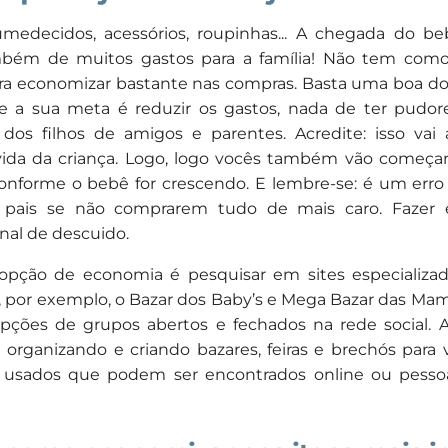
 umedecidos, acessórios, roupinhas... A chegada do b
mbém de muitos gastos para a família! Não tem como
ara economizar bastante nas compras. Basta uma boa do
e a sua meta é reduzir os gastos, nada de ter pudor
dos filhos de amigos e parentes. Acredite: isso vai
vida da criança. Logo, logo vocês também vão começar
conforme o bebê for crescendo. E lembre-se: é um erro
 pais se não comprarem tudo de mais caro. Fazer
nal de descuido.
pção de economia é pesquisar em sites especializa
 por exemplo, o Bazar dos Baby’s e Mega Bazar das Ma
opções de grupos abertos e fechados na rede social. A
 organizando e criando bazares, feiras e brechós para
 usados que podem ser encontrados online ou pessoa