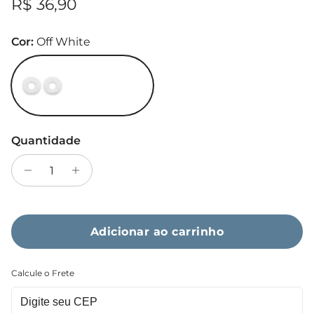
Preço normal
R$ 36,90
Cor:
Off White
Off White
Quantidade
Adicionar ao carrinho
Calcule o Frete